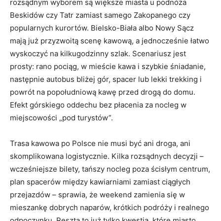
rozsądnym wyborem są większe miasta u podnóża
Beskidów czy Tatr zamiast samego Zakopanego czy
popularnych kurortów. Bielsko-Biała albo Nowy Sącz
mają już przyzwoitą scenę kawową, a jednocześnie łatwo
wyskoczyć na kilkugodzinny szlak. Scenariusz jest
prosty: rano pociąg, w mieście kawa i szybkie śniadanie,
następnie autobus bliżej gór, spacer lub lekki trekking i
powrót na popołudniową kawę przed drogą do domu.
Efekt górskiego oddechu bez płacenia za nocleg w
miejscowości „pod turystów”.
Trasa kawowa po Polsce nie musi być ani droga, ani
skomplikowana logistycznie. Kilka rozsądnych decyzji –
wcześniejsze bilety, tańszy nocleg poza ścisłym centrum,
plan spacerów między kawiarniami zamiast ciągłych
przejazdów – sprawia, że weekend zamienia się w
mieszankę dobrych naparów, krótkich podróży i realnego
odpoczynku. Reszta to już tylko kwestia, które miasto