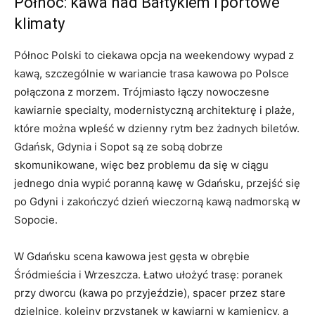
Północ: kawa nad Bałtykiem i portowe
klimaty
Północ Polski to ciekawa opcja na weekendowy wypad z
kawą, szczególnie w wariancie trasa kawowa po Polsce
połączona z morzem. Trójmiasto łączy nowoczesne
kawiarnie specialty, modernistyczną architekturę i plaże,
które można wpleść w dzienny rytm bez żadnych biletów.
Gdańsk, Gdynia i Sopot są ze sobą dobrze
skomunikowane, więc bez problemu da się w ciągu
jednego dnia wypić poranną kawę w Gdańsku, przejść się
po Gdyni i zakończyć dzień wieczorną kawą nadmorską w
Sopocie.
W Gdańsku scena kawowa jest gęsta w obrębie
Śródmieścia i Wrzeszcza. Łatwo ułożyć trasę: poranek
przy dworcu (kawa po przyjeździe), spacer przez stare
dzielnice, kolejny przystanek w kawiarni w kamienicy, a