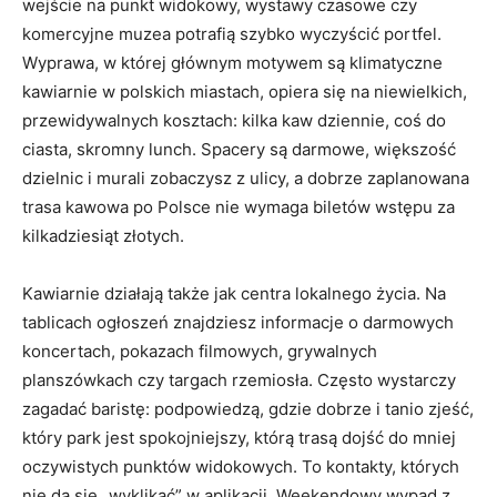
wejście na punkt widokowy, wystawy czasowe czy
komercyjne muzea potrafią szybko wyczyścić portfel.
Wyprawa, w której głównym motywem są klimatyczne
kawiarnie w polskich miastach, opiera się na niewielkich,
przewidywalnych kosztach: kilka kaw dziennie, coś do
ciasta, skromny lunch. Spacery są darmowe, większość
dzielnic i murali zobaczysz z ulicy, a dobrze zaplanowana
trasa kawowa po Polsce nie wymaga biletów wstępu za
kilkadziesiąt złotych.
Kawiarnie działają także jak centra lokalnego życia. Na
tablicach ogłoszeń znajdziesz informacje o darmowych
koncertach, pokazach filmowych, grywalnych
planszówkach czy targach rzemiosła. Często wystarczy
zagadać baristę: podpowiedzą, gdzie dobrze i tanio zjeść,
który park jest spokojniejszy, którą trasą dojść do mniej
oczywistych punktów widokowych. To kontakty, których
nie da się „wyklikać” w aplikacji. Weekendowy wypad z