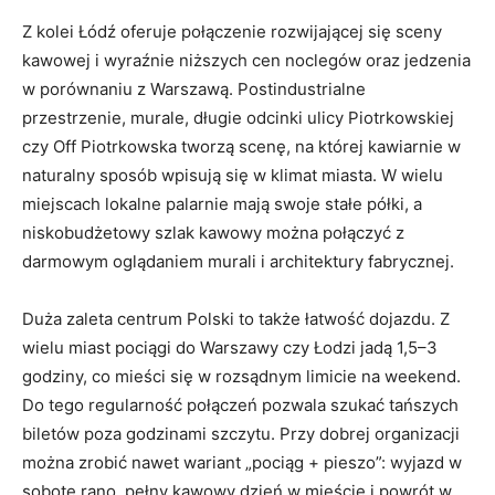
Z kolei Łódź oferuje połączenie rozwijającej się sceny
kawowej i wyraźnie niższych cen noclegów oraz jedzenia
w porównaniu z Warszawą. Postindustrialne
przestrzenie, murale, długie odcinki ulicy Piotrkowskiej
czy Off Piotrkowska tworzą scenę, na której kawiarnie w
naturalny sposób wpisują się w klimat miasta. W wielu
miejscach lokalne palarnie mają swoje stałe półki, a
niskobudżetowy szlak kawowy można połączyć z
darmowym oglądaniem murali i architektury fabrycznej.
Duża zaleta centrum Polski to także łatwość dojazdu. Z
wielu miast pociągi do Warszawy czy Łodzi jadą 1,5–3
godziny, co mieści się w rozsądnym limicie na weekend.
Do tego regularność połączeń pozwala szukać tańszych
biletów poza godzinami szczytu. Przy dobrej organizacji
można zrobić nawet wariant „pociąg + pieszo”: wyjazd w
sobotę rano, pełny kawowy dzień w mieście i powrót w