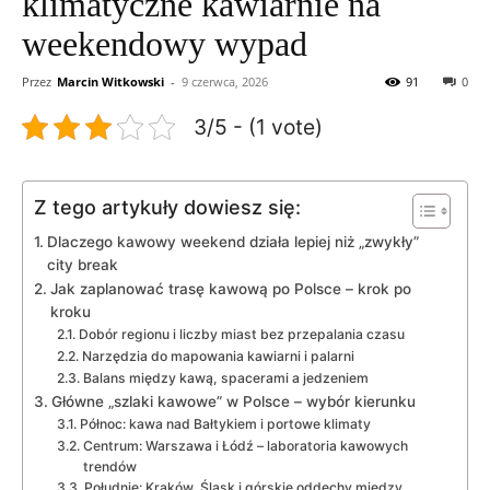
klimatyczne kawiarnie na
weekendowy wypad
Przez
Marcin Witkowski
-
9 czerwca, 2026
91
0
3/5 - (1 vote)
Z tego artykuły dowiesz się:
Dlaczego kawowy weekend działa lepiej niż „zwykły”
city break
Jak zaplanować trasę kawową po Polsce – krok po
kroku
Dobór regionu i liczby miast bez przepalania czasu
Narzędzia do mapowania kawiarni i palarni
Balans między kawą, spacerami a jedzeniem
Główne „szlaki kawowe” w Polsce – wybór kierunku
Północ: kawa nad Bałtykiem i portowe klimaty
Centrum: Warszawa i Łódź – laboratoria kawowych
trendów
Południe: Kraków, Śląsk i górskie oddechy między