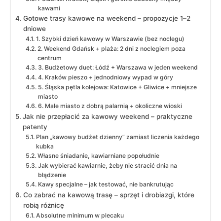
kawami
Gotowe trasy kawowe na weekend – propozycje 1–2
dniowe
1. Szybki dzień kawowy w Warszawie (bez noclegu)
2. Weekend Gdańsk + plaża: 2 dni z noclegiem poza
centrum
3. Budżetowy duet: Łódź + Warszawa w jeden weekend
4. Kraków pieszo + jednodniowy wypad w góry
5. Śląska pętla kolejowa: Katowice + Gliwice + mniejsze
miasto
6. Małe miasto z dobrą palarnią + okoliczne wioski
Jak nie przepłacić za kawowy weekend – praktyczne
patenty
Plan „kawowy budżet dzienny” zamiast liczenia każdego
kubka
Własne śniadanie, kawiarniane popołudnie
Jak wybierać kawiarnie, żeby nie stracić dnia na
błądzenie
Kawy specjalne – jak testować, nie bankrutując
Co zabrać na kawową trasę – sprzęt i drobiazgi, które
robią różnicę
Absolutne minimum w plecaku