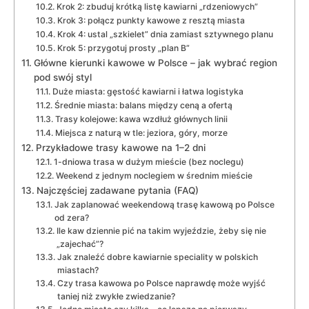
Krok 2: zbuduj krótką listę kawiarni „rdzeniowych”
Krok 3: połącz punkty kawowe z resztą miasta
Krok 4: ustal „szkielet” dnia zamiast sztywnego planu
Krok 5: przygotuj prosty „plan B”
Główne kierunki kawowe w Polsce – jak wybrać region
pod swój styl
Duże miasta: gęstość kawiarni i łatwa logistyka
Średnie miasta: balans między ceną a ofertą
Trasy kolejowe: kawa wzdłuż głównych linii
Miejsca z naturą w tle: jeziora, góry, morze
Przykładowe trasy kawowe na 1–2 dni
1-dniowa trasa w dużym mieście (bez noclegu)
Weekend z jednym noclegiem w średnim mieście
Najczęściej zadawane pytania (FAQ)
Jak zaplanować weekendową trasę kawową po Polsce
od zera?
Ile kaw dziennie pić na takim wyjeździe, żeby się nie
„zajechać”?
Jak znaleźć dobre kawiarnie speciality w polskich
miastach?
Czy trasa kawowa po Polsce naprawdę może wyjść
taniej niż zwykłe zwiedzanie?