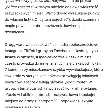
„palarnia kawy”
,
„kawa alternatywna”
lub po prostu
„coffee roasters”
w danym mieście odsiewa większość
przypadkowych miejsc. Warto dodać wyszukane punkty
do własnej listy („Chcę tam pojechać”), dzięki czemu na
mapie powstanie obraz rozłożenia kawiarni po
dzielnicach.
Drugą warstwą poszukiwań są media społecznościowe:
Instagram, TikTok i grupy na Facebooku. Hashtagi typu
#kawawkrakowie
,
#specialtycoffee
+ nazwa miasta
często prowadzą do mniej znanych, ale ciekawych lokali.
Z komentarzy mieszkańców szybko wywnioskujesz, które
kawiarnie w starych kamienicach przyciągają lokalnych
bywalców, a które działają głównie „pod turystę”. W
grupach tematycznych łatwo zadać konkretne pytanie:
„Gdzie w Lublinie dobra alternatywna kawa i spokojne
miejsce do pracy z laptopem?” – odpowiedzi zwykle
pojawiają się szybko.