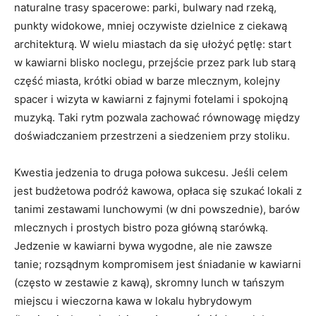
naturalne trasy spacerowe: parki, bulwary nad rzeką,
punkty widokowe, mniej oczywiste dzielnice z ciekawą
architekturą. W wielu miastach da się ułożyć pętlę: start
w kawiarni blisko noclegu, przejście przez park lub starą
część miasta, krótki obiad w barze mlecznym, kolejny
spacer i wizyta w kawiarni z fajnymi fotelami i spokojną
muzyką. Taki rytm pozwala zachować równowagę między
doświadczaniem przestrzeni a siedzeniem przy stoliku.
Kwestia jedzenia to druga połowa sukcesu. Jeśli celem
jest budżetowa podróż kawowa, opłaca się szukać lokali z
tanimi zestawami lunchowymi (w dni powszednie), barów
mlecznych i prostych bistro poza główną starówką.
Jedzenie w kawiarni bywa wygodne, ale nie zawsze
tanie; rozsądnym kompromisem jest śniadanie w kawiarni
(często w zestawie z kawą), skromny lunch w tańszym
miejscu i wieczorna kawa w lokalu hybrydowym