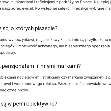
 swoimi historiami i refleksjami z podróży po Polsce. Najlepiej
 na nasz adres e-mail. Po wstępnej selekcji i redakcji wybrane ma
sc, o których piszecie?
nemu wypoczynkowi, mają ciekawy klimat i nie są przytłoczon
ć noclegów i możliwość aktywnego, ale niespiesznego spędzania 
spodarzy.
, pensjonatami i innymi markami?
 obiektami noclegowymi, atrakcjami czy markami związanymi z 
ow travel i weekendowego relaksu. Wszelkie treści powstałe we
bec czytelników.
 są w pełni obiektywne?