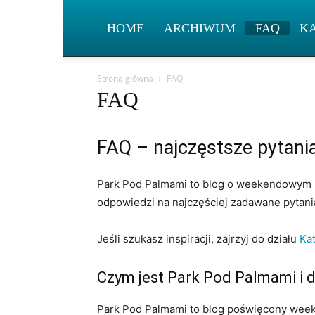
HOME
ARCHIWUM
FAQ
K
Strona główna
FAQ
FAQ
FAQ – najczęstsze pytani
Park Pod Palmami to blog o weekendowym re
odpowiedzi na najczęściej zadawane pytani
Jeśli szukasz inspiracji, zajrzyj do działu
Ka
Czym jest Park Pod Palmami i d
Park Pod Palmami to blog poświęcony weeke