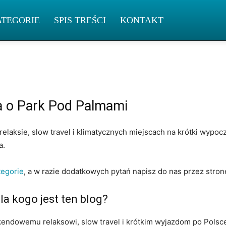
ATEGORIE
SPIS TREŚCI
KONTAKT
a o Park Pod Palmami
laksie, slow travel i klimatycznych miejscach na krótki wypoc
a.
tegorie
, a w razie dodatkowych pytań napisz do nas przez stro
la kogo jest ten blog?
ndowemu relaksowi, slow travel i krótkim wyjazdom po Polsce