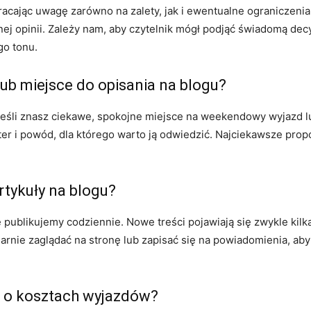
acając uwagę zarówno na zalety, jak i ewentualne ograniczeni
opinii. Zależy nam, aby czytelnik mógł podjąć świadomą decyz
go tonu.
b miejsce do opisania na blogu?
Jeśli znasz ciekawe, spokojne miejsce na weekendowy wyjazd lu
rakter i powód, dla którego warto ją odwiedzić. Najciekawsze pro
rtykuły na blogu?
e publikujemy codziennie. Nowe treści pojawiają się zwykle kilk
rnie zaglądać na stronę lub zapisać się na powiadomienia, aby 
e o kosztach wyjazdów?