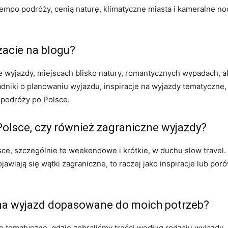
mpo podróży, cenią naturę, klimatyczne miasta i kameralne nocle
zacie na blogu?
wyjazdy, miejscach blisko natury, romantycznych wypadach, a
dniki o planowaniu wyjazdu, inspiracje na wyjazdy tematyczne, 
 podróży po Polsce.
 Polsce, czy również zagraniczne wyjazdy?
e, szczególnie te weekendowe i krótkie, w duchu slow travel. 
ojawiają się wątki zagraniczne, to raczej jako inspiracje lub po
 na wyjazd dopasowane do moich potrzeb?
rie tematyczne, gdzie zebraliśmy treści według rodzaju wyjazdu