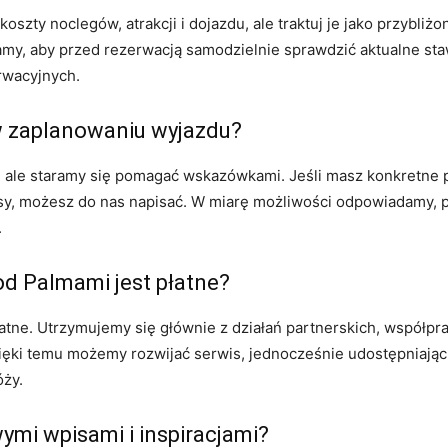
szty noclegów, atrakcji i dojazdu, ale traktuj je jako przybliż
y, aby przed rezerwacją samodzielnie sprawdzić aktualne stawki
rwacyjnych.
w zaplanowaniu wyjazdu?
 ale staramy się pomagać wskazówkami. Jeśli masz konkretne 
sy, możesz do nas napisać. W miarę możliwości odpowiadamy, 
.
od Palmami jest płatne?
płatne. Utrzymujemy się głównie z działań partnerskich, współpra
ięki temu możemy rozwijać serwis, jednocześnie udostępniając
óży.
ymi wpisami i inspiracjami?