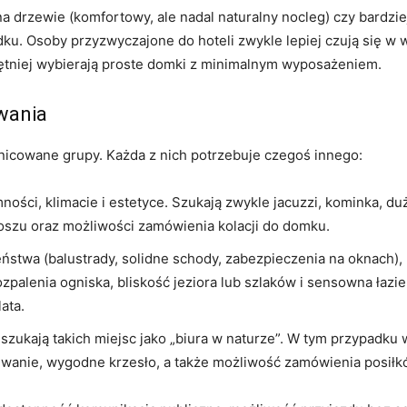
na drzewie (komfortowy, ale nadal naturalny nocleg) czy bardziej
odku. Osoby przyzwyczajone do hoteli zwykle lepiej czują się 
hętniej wybierają proste domki z minimalnym wyposażeniem.
iwania
icowane grupy. Każda z nich potrzebuje czegoś innego:
ości, klimacie i estetyce. Szukają zwykle jacuzzi, kominka, duż
oszu oraz możliwości zamówienia kolacji do domku.
stwa (balustrady, solidne schody, zabezpieczenia na oknach), 
zpalenia ogniska, bliskość jeziora lub szlaków i sensowna łaz
ata.
szukają takich miejsc jako „biura w naturze”. W tym przypadku w
ewanie, wygodne krzesło, a także możliwość zamówienia posiłkó