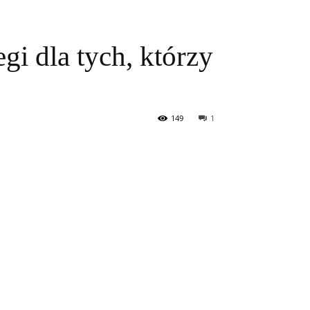
i dla tych, którzy
149
1