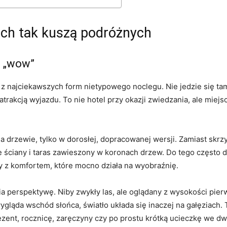
ch tak kuszą podróżnych
t „wow”
 z najciekawszych form nietypowego noclegu. Nie jedzie się ta
trakcją wyjazdu. To nie hotel przy okazji zwiedzania, ale miejsc
 drzewie, tylko w dorosłej, dopracowanej wersji. Zamiast skrzyp
e ściany i taras zawieszony w koronach drzew. Do tego często 
y z komfortem, które mocno działa na wyobraźnię.
a perspektywę. Niby zwykły las, ale oglądany z wysokości pier
 wygląda wschód słońca, światło układa się inaczej na gałęziach.
ezent, rocznicę, zaręczyny czy po prostu krótką ucieczkę we dw