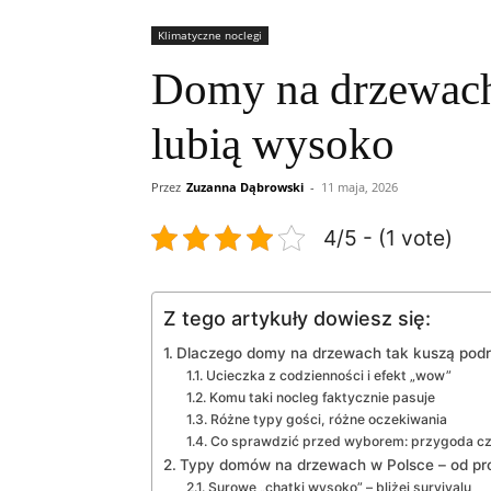
Klimatyczne noclegi
Domy na drzewach 
lubią wysoko
Przez
Zuzanna Dąbrowski
-
11 maja, 2026
4/5 - (1 vote)
Z tego artykuły dowiesz się:
Dlaczego domy na drzewach tak kuszą pod
Ucieczka z codzienności i efekt „wow”
Komu taki nocleg faktycznie pasuje
Różne typy gości, różne oczekiwania
Co sprawdzić przed wyborem: przygoda cz
Typy domów na drzewach w Polsce – od pr
Surowe „chatki wysoko” – bliżej survivalu