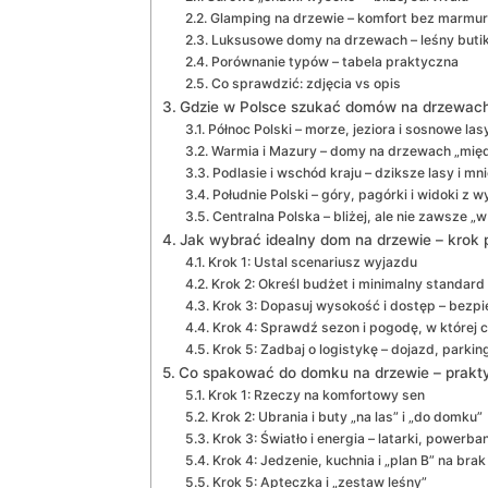
Glamping na drzewie – komfort bez marmu
Luksusowe domy na drzewach – leśny buti
Porównanie typów – tabela praktyczna
Co sprawdzić: zdjęcia vs opis
Gdzie w Polsce szukać domów na drzewach –
Północ Polski – morze, jeziora i sosnowe las
Warmia i Mazury – domy na drzewach „międ
Podlasie i wschód kraju – dziksze lasy i mn
Południe Polski – góry, pagórki i widoki z 
Centralna Polska – bliżej, ale nie zawsze „w
Jak wybrać idealny dom na drzewie – krok 
Krok 1: Ustal scenariusz wyjazdu
Krok 2: Określ budżet i minimalny standard
Krok 3: Dopasuj wysokość i dostęp – bez
Krok 4: Sprawdź sezon i pogodę, w której 
Krok 5: Zadbaj o logistykę – dojazd, parkin
Co spakować do domku na drzewie – prakty
Krok 1: Rzeczy na komfortowy sen
Krok 2: Ubrania i buty „na las” i „do domku”
Krok 3: Światło i energia – latarki, powerba
Krok 4: Jedzenie, kuchnia i „plan B” na brak
Krok 5: Apteczka i „zestaw leśny”