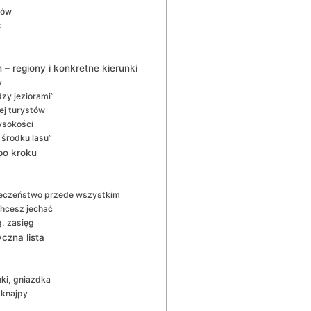
rów
k
 regiony i konkretne kierunki
y
zy jeziorami”
iej turystów
wysokości
 środku lasu”
po kroku
pieczeństwo przede wszystkim
chcesz jechać
g, zasięg
czna lista
nki, gniazdka
 knajpy