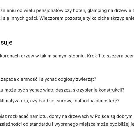
nieniu od wielu pensjonatów czy hoteli, glamping na drzewie z
zi się innych gości. Wieczorem pozostaje tylko ciche skrzypieni
asuje
koronach drzew w takim samym stopniu. Krok 1 to szczera oce
 zapada ciemność i słychać odgłosy zwierząt?
 może być słychać wiatr, deszcz, skrzypienie konstrukcji?
 klimatyzatora, czy bardziej surową, naturalną atmosferę?
e lubisz rozkładać namiotu, domy na drzewach w Polsce są dobr
eżności od standardu i wybranego miejsca może być bliżej jed