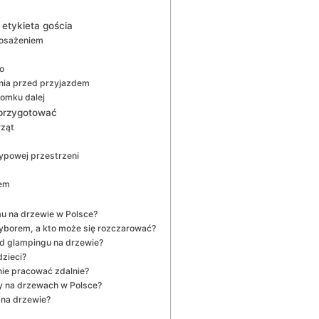
etykieta gościa
posażeniem
o
enia przed przyjazdem
domku dalej
 przygotować
rząt
typowej przestrzeni
dem
u na drzewie w Polsce?
yborem, a kto może się rozczarować?
od glampingu na drzewie?
zieci?
e pracować zdalnie?
y na drzewach w Polsce?
 na drzewie?