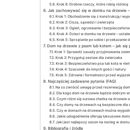
Krok 6: Drobne rzeczy, które robią różnicę
Jak zachowywać się w domku na drzewie – 
Krok 1: Obchodzenie się z konstrukcją i wy
Krok 2: Cisza, sąsiedzi i zwierzęta
Krok 3: Ogień, ogrzewanie i bezpieczeństw
Krok 4: Dzieci w domku na drzewie – ustal
Krok 5: Sprzątanie po sobie i przekazanie 
Dom na drzewie z psem lub kotem – jak się
Krok 1: Sprawdź zasady przyjmowania zwie
Krok 2: Przygotuj zestaw dla zwierzaka
Krok 3: Bezpieczeństwo psa lub kota w nie
Krok 4: Szacunek do innych gości i natury
Krok 5: Zdrowie i formalności przed wyjaz
Najczęściej zadawane pytania (FAQ)
Na co zwrócić uwagę przed rezerwacją dom
Dla kogo dom na drzewie będzie dobrym w
Czym różni się surowa chatka na drzewie 
Czy domy na drzewach są bezpieczne dla d
Czy w domach na drzewach można wygodni
Jakie udogodnienia oferują luksusowe dom
Jaki jest najlepszy sezon na nocleg w domu
Bibliografia i źródła