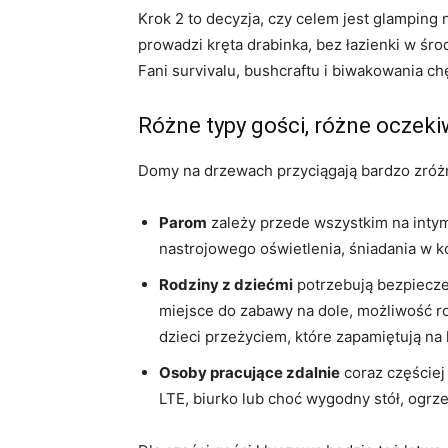
Krok 2 to decyzja, czy celem jest glamping 
prowadzi kręta drabinka, bez łazienki w śr
Fani survivalu, bushcraftu i biwakowania c
Różne typy gości, różne oczek
Domy na drzewach przyciągają bardzo zróżn
Parom
zależy przede wszystkim na intymn
nastrojowego oświetlenia, śniadania w k
Rodziny z dziećmi
potrzebują bezpieczeń
miejsce do zabawy na dole, możliwość ro
dzieci przeżyciem, które zapamiętują na l
Osoby pracujące zdalnie
coraz częściej 
LTE, biurko lub choć wygodny stół, ogrz