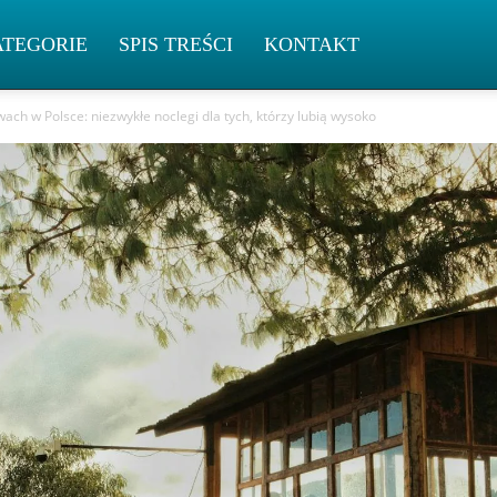
ATEGORIE
SPIS TREŚCI
KONTAKT
ch w Polsce: niezwykłe noclegi dla tych, którzy lubią wysoko