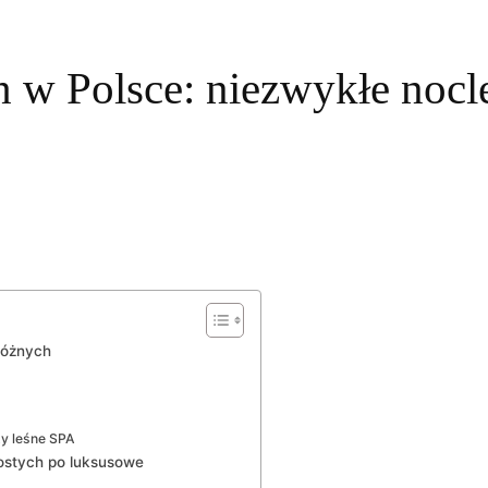
w Polsce: niezwykłe nocleg
różnych
y leśne SPA
ostych po luksusowe