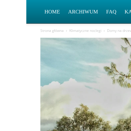
HOME
ARCHIWUM
FAQ
K
Strona główna
Klimatyczne noclegi
Domy na drzewa