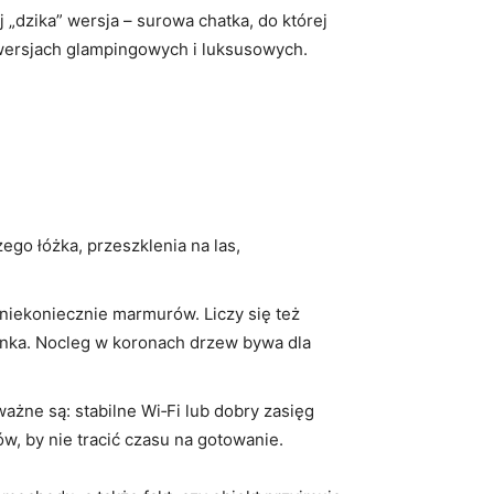
 „dzika” wersja – surowa chatka, do której
w wersjach glampingowych i luksusowych.
ego łóżka, przeszklenia na las,
niekoniecznie marmurów. Liczy się też
ienka. Nocleg w koronach drzew bywa dla
ażne są: stabilne Wi‑Fi lub dobry zasięg
w, by nie tracić czasu na gotowanie.